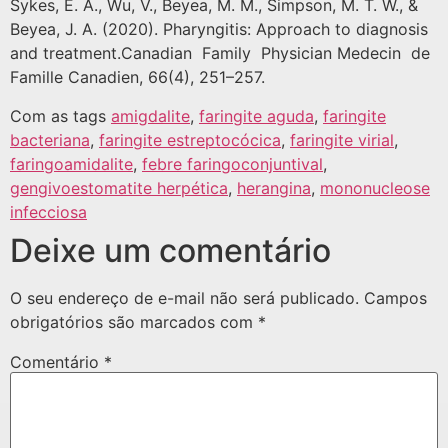
Sykes, E. A., Wu, V., Beyea, M. M., Simpson, M. T. W., &
Beyea, J. A. (2020). Pharyngitis: Approach to diagnosis
and treatment.Canadian Family Physician Medecin de
Famille Canadien, 66(4), 251–257.
Com as tags
amigdalite
,
faringite aguda
,
faringite
bacteriana
,
faringite estreptocócica
,
faringite virial
,
faringoamidalite
,
febre faringoconjuntival
,
gengivoestomatite herpética
,
herangina
,
mononucleose
infecciosa
Deixe um comentário
O seu endereço de e-mail não será publicado.
Campos
obrigatórios são marcados com
*
Comentário
*