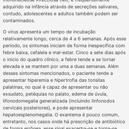
adquirido na infância através de secreções salivares,
contudo, adolescentes e adultos também podem ser
contaminados.
O vírus apresenta um tempo de incubação
relativamente longo, cerca de 4 a 6 semanas. Após esse
período, os sintomas iniciam de forma inespecífica com
febre baixa, cefaleia e mal-estar. Cinco a sete dias após
o inicio do quadro clínico, a febre tende a se tornar
elevada e se mantem por uma a duas semanas. Além
desses sintomas mencionados, o paciente tende a
apresentar hiperemia e hipertrofia das tonsilas
palatinas, no qual é capaz de apresentar ou não
exsudato, petéquias no palato, edema de úvula,
lifonodomegalia generalizada (incluindo linfonodos
cervicais posteriores), e pode apresentar
hepatoesplenomegalia. O exantema é pouco comum,
entretanto, nos casos onde há prescrição de antibiótico
de forma errônea, esse sinal exacerba-se e torna-se