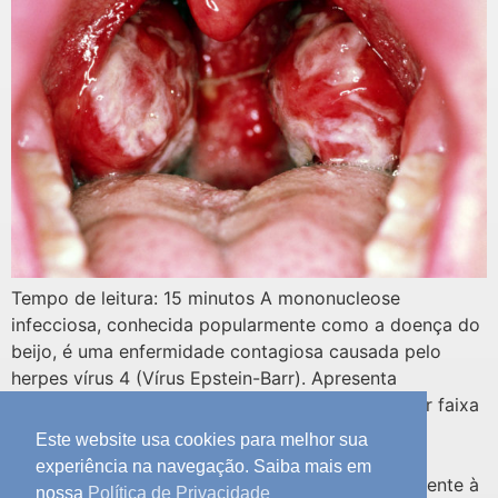
Tempo de leitura: 15 minutos A mononucleose
infecciosa, conhecida popularmente como a doença do
beijo, é uma enfermidade contagiosa causada pelo
herpes vírus 4 (Vírus Epstein-Barr). Apresenta
distribuição universal e pode ocorrer em qualquer faixa
etária. 1. Mononucleose infecciosa 1.1. Aspectos
Este website usa cookies para melhor sua
etiológicos e epidemiológicos A mononucleose
experiência na navegação. Saiba mais em
infecciosa (MI) é causada por um agente pertencente à
nossa
Política de Privacidade