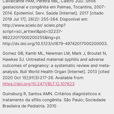
Cavalcante PAM, Pereira RBL, Castro JGD. Sífilis
gestacional e congênita em Palmas, Tocantins, 2007-
2014. Epidemiol. Serv. Saúde [Internet]. 2017 [citado
2019 Jul 17]; 26(2): 255-264. Disponível em:
http://www.scielo.br/ scielo.php?
script=sci_arttext&pid=S2237-
96222017000200255&lng=pt.
http://dx.doi.org/10.5123/s1679-49742017000200003.
Gomez GB, Kamb ML, Newman LM, Mark J, Broutet N,
Hawkes SJ. Untreated maternal syphilis and adverse
outcomes of pregnancy: a systematic review and meta-
analysis. Bull World Health Organ [Internet]. 2013 [cited
2020 Oct 15];91(3):217-26. Available from:
https://doi.org/10.2471/BLT.12.107623
Guinsburg R, Santos AMN. Critérios diagnósticos e
tratamento da sífilis congênita. São Paulo; Sociedade
Brasileira de Pediatria. 2010