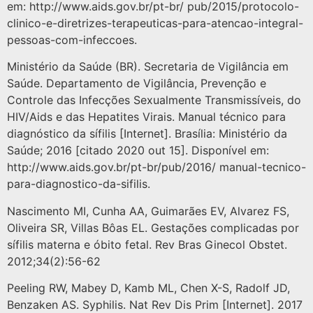
em: http://www.aids.gov.br/pt-br/ pub/2015/protocolo-
clinico-e-diretrizes-terapeuticas-para-atencao-integral-
pessoas-com-infeccoes.
Ministério da Saúde (BR). Secretaria de Vigilância em
Saúde. Departamento de Vigilância, Prevenção e
Controle das Infecções Sexualmente Transmissíveis, do
HIV/Aids e das Hepatites Virais. Manual técnico para
diagnóstico da sífilis [Internet]. Brasília: Ministério da
Saúde; 2016 [citado 2020 out 15]. Disponível em:
http://www.aids.gov.br/pt-br/pub/2016/ manual-tecnico-
para-diagnostico-da-sifilis.
Nascimento MI, Cunha AA, Guimarães EV, Alvarez FS,
Oliveira SR, Villas Bôas EL. Gestações complicadas por
sífilis materna e óbito fetal. Rev Bras Ginecol Obstet.
2012;34(2):56-62
Peeling RW, Mabey D, Kamb ML, Chen X-S, Radolf JD,
Benzaken AS. Syphilis. Nat Rev Dis Prim [Internet]. 2017