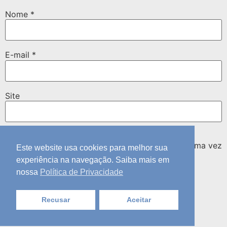
Nome
*
E-mail
*
Site
Salvar meus dados neste navegador para a próxima vez
Este website usa cookies para melhor sua
que eu comentar.
experiência na navegação. Saiba mais em
nossa
Política de Privacidade
Recusar
Aceitar
Seja Aprovado no Revalida
Todos os direitos reservados