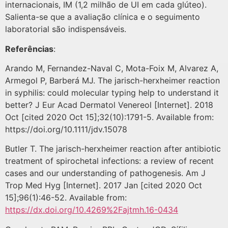
internacionais, IM (1,2 milhão de UI em cada glúteo).
Salienta-se que a avaliação clínica e o seguimento
laboratorial são indispensáveis.
Referências
:
Arando M, Fernandez-Naval C, Mota-Foix M, Alvarez A,
Armegol P, Barberá MJ. The jarisch-herxheimer reaction
in syphilis: could molecular typing help to understand it
better? J Eur Acad Dermatol Venereol [Internet]. 2018
Oct [cited 2020 Oct 15];32(10):1791-5. Available from:
https://doi.org/10.1111/jdv.15078
Butler T. The jarisch-herxheimer reaction after antibiotic
treatment of spirochetal infections: a review of recent
cases and our understanding of pathogenesis. Am J
Trop Med Hyg [Internet]. 2017 Jan [cited 2020 Oct
15];96(1):46-52. Available from:
https://dx.doi.org/10.4269%2Fajtmh.16-0434