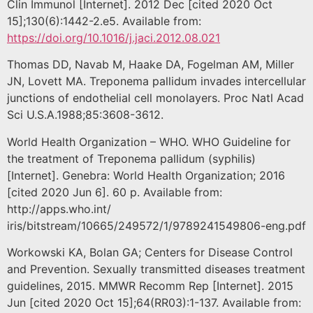
Clin Immunol [Internet]. 2012 Dec [cited 2020 Oct
15];130(6):1442-2.e5. Available from:
https://doi.org/10.1016/j.jaci.2012.08.021
Thomas DD, Navab M, Haake DA, Fogelman AM, Miller
JN, Lovett MA. Treponema pallidum invades intercellular
junctions of endothelial cell monolayers. Proc Natl Acad
Sci U.S.A.1988;85:3608-3612.
World Health Organization – WHO. WHO Guideline for
the treatment of Treponema pallidum (syphilis)
[Internet]. Genebra: World Health Organization; 2016
[cited 2020 Jun 6]. 60 p. Available from:
http://apps.who.int/
iris/bitstream/10665/249572/1/9789241549806-eng.pdf
Workowski KA, Bolan GA; Centers for Disease Control
and Prevention. Sexually transmitted diseases treatment
guidelines, 2015. MMWR Recomm Rep [Internet]. 2015
Jun [cited 2020 Oct 15];64(RR03):1-137. Available from: