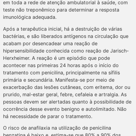
em toda a rede de atenção ambulatorial à saúde, com
teste não treponêmico para determinar a resposta
imunológica adequada.
Após a terapêutica inicial, há a destruição de várias
bactérias, e são liberados antígenos na circulação que
acabam por desencadear uma reação de
hipersensibilidade conhecida como reação de Jarisch-
Herxheimer. A reação é um episódio que pode
acontecer nas primeiras 24 horas após o início do
tratamento com penicilina, principalmente na sífilis
primária e secundária. Manifesta-se por meio de
exacerbação das lesões cutâneas, com eritema, dor ou
prurido, mal-estar geral, febre, cefaleia e artralgia. As
pessoas devem ser alertadas quanto à possibilidade de
ocorrência desse evento benigno e autolimitado. Não
há necessidade de parar o tratamento.
O risco de anafilaxia na utilização de penicilina
benzatina é baixo e, estima-se que 80% a 90% dos