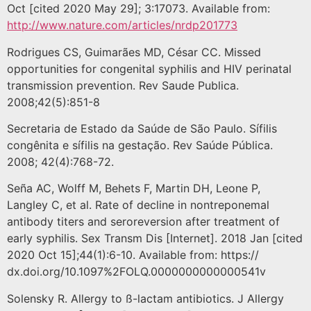
Oct [cited 2020 May 29]; 3:17073. Available from:
http://www.nature.com/articles/nrdp201773
Rodrigues CS, Guimarães MD, César CC. Missed
opportunities for congenital syphilis and HIV perinatal
transmission prevention. Rev Saude Publica.
2008;42(5):851-8
Secretaria de Estado da Saúde de São Paulo. Sífilis
congênita e sífilis na gestação. Rev Saúde Pública.
2008; 42(4):768-72.
Seña AC, Wolff M, Behets F, Martin DH, Leone P,
Langley C, et al. Rate of decline in nontreponemal
antibody titers and seroreversion after treatment of
early syphilis. Sex Transm Dis [Internet]. 2018 Jan [cited
2020 Oct 15];44(1):6-10. Available from: https://
dx.doi.org/10.1097%2FOLQ.0000000000000541v
Solensky R. Allergy to ß-lactam antibiotics. J Allergy