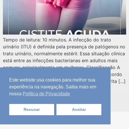
Tempo de leitura: 10 minutos. A infecção do trato
urinário (ITU) é definida pela presença de patógenos no
trato urinário, normalmente estéril. Essa situação clínica
está entre as infecções bacterianas em adultos mais
comuns, principalmente em mulheres. Classificação A
infecção do trato urinário pode ser dividida de acordo
Este website usa cookies para melhor sua
com a região afetada, sendo classicamente descrita […]
experiência na navegação. Saiba mais em
nossa
Política de Privacidade
Seja Aprovado no Revalida
Todos os direitos reservados
Recusar
Aceitar